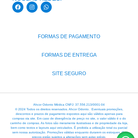
FORMAS DE PAGAMENTO
FORMAS DE ENTREGA
SITE SEGURO
Ahcor Odonto Médica CNPJ: 37.556.213/0001-04
© 2024 Todos os direitos reservados. Ahcor Odonto. Eventuais promoções,
descontos e prazos de pagamento expostos aqui são válidos apenas para
compras via site. Em caso de divergência de preço no site, o valor válido é o do
carrinho de compras. As fotos são meramente ilustrativas e de propriedade da loja,
bem como textos e layouts aqui veiculados. É proibida a utilização total ou parcial
sem nossa autorização. Promoções válidas enquanto durarem os estoques. Os
preços estão sujeitos a alterações sem aviso prévio.