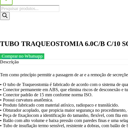
Pesquisar
produtos
TUBO TRAQUEOSTOMIA 6.0C/B C/10 SO
Comprar no Whatsapp
Descrição
Tem como princípio permitir a passagem de ar e a remoção de secreçõe
• O tubo de Traqueostomia é fabricado de acordo com o sistema de qu
• Conector permanente em ABS, que elimina riscos de desconexão e tub
• Conector padrão de 15 mm conforme norma ISO.
• Possui curvatura anatômica.
• Produto fabricado com material atóxico, radiopaco e translúcido.
• Obturador acoplado, que propicia maior segurança no procedimento, 
• Peça de fixaçãocom a identificação do tamanho, flexível, com fita em
• Balão com alto volume e baixa pressão com paredes finas e uma sela
• Tubo de insuflação termo sensível, resistente a dobras, com balão de 