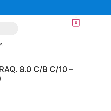
0
S
Q. 8.0 C/B C/10 –
)