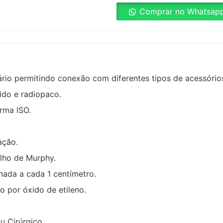
Comprar no Whatsap
ário permitindo conexão com diferentes tipos de acessórios
ido e radiopaco.
rma ISO.
ação.
Olho de Murphy.
nada a cada 1 centímetro.
o por óxido de etileno.
u Cirúrgico.