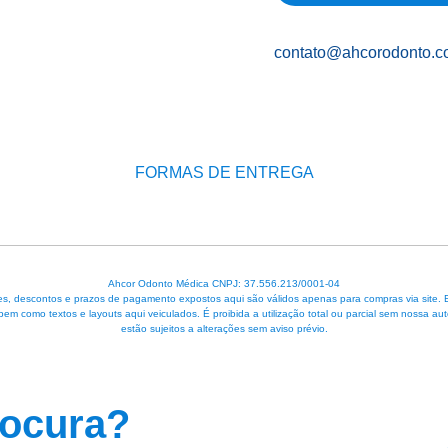
contato@ahcorodonto.c
FORMAS DE ENTREGA
Ahcor Odonto Médica CNPJ: 37.556.213/0001-04
, descontos e prazos de pagamento expostos aqui são válidos apenas para compras via site. Em 
 bem como textos e layouts aqui veiculados. É proibida a utilização total ou parcial sem nossa
estão sujeitos a alterações sem aviso prévio.
rocura?