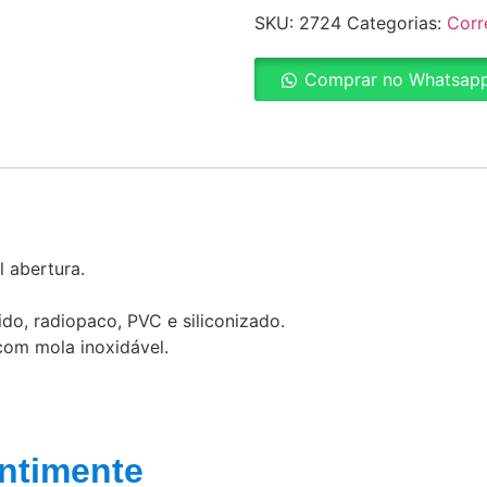
SKU:
2724
Categorias:
Corr
Comprar no Whatsap
l abertura.
ido, radiopaco, PVC e siliconizado.
com mola inoxidável.
ntimente