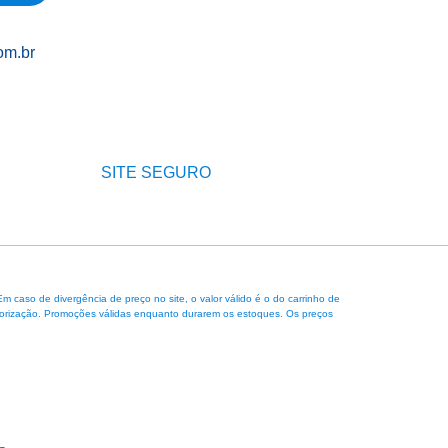
om.br
SITE SEGURO
caso de divergência de preço no site, o valor válido é o do carrinho de
 autorização. Promoções válidas enquanto durarem os estoques. Os preços