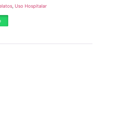
elatos
,
Uso Hospitalar
p