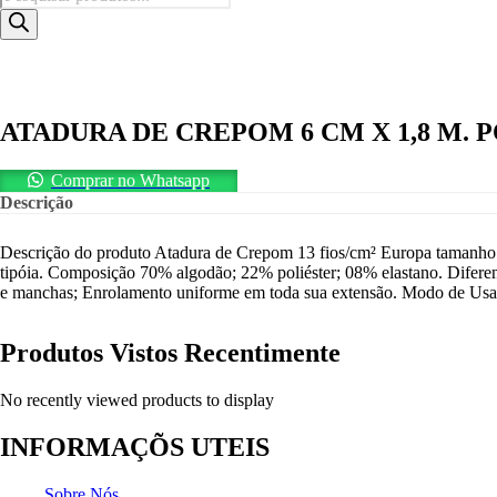
produtos
ATADURA DE CREPOM 6 CM X 1,8 M. 
Comprar no Whatsapp
Descrição
Descrição do produto Atadura de Crepom 13 fios/cm² Europa tamanho 0
tipóia. Composição 70% algodão; 22% poliéster; 08% elastano. Diferenci
e manchas; Enrolamento uniforme em toda sua extensão. Modo de Usar 
Produtos Vistos Recentimente
No recently viewed products to display
INFORMAÇÕS UTEIS
Sobre Nós