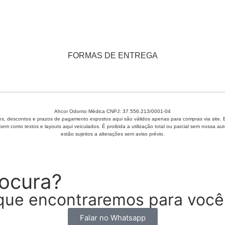
FORMAS DE ENTREGA
Ahcor Odonto Médica CNPJ: 37.556.213/0001-04
, descontos e prazos de pagamento expostos aqui são válidos apenas para compras via site. Em 
 bem como textos e layouts aqui veiculados. É proibida a utilização total ou parcial sem nossa
estão sujeitos a alterações sem aviso prévio.
rocura?
que encontraremos para você
Falar no Whatsapp