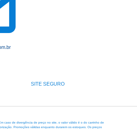
om.br
SITE SEGURO
caso de divergência de preço no site, o valor válido é o do carrinho de
 autorização. Promoções válidas enquanto durarem os estoques. Os preços