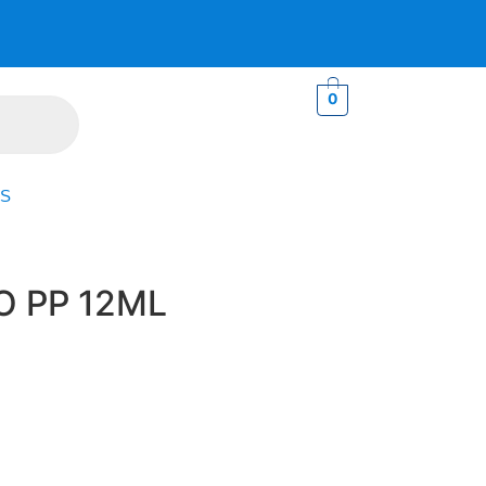
0
S
 PP 12ML