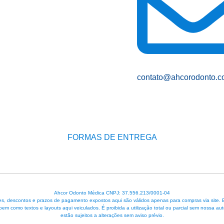
contato@ahcorodonto.c
FORMAS DE ENTREGA
Ahcor Odonto Médica CNPJ: 37.556.213/0001-04
, descontos e prazos de pagamento expostos aqui são válidos apenas para compras via site. Em 
 bem como textos e layouts aqui veiculados. É proibida a utilização total ou parcial sem nossa
estão sujeitos a alterações sem aviso prévio.