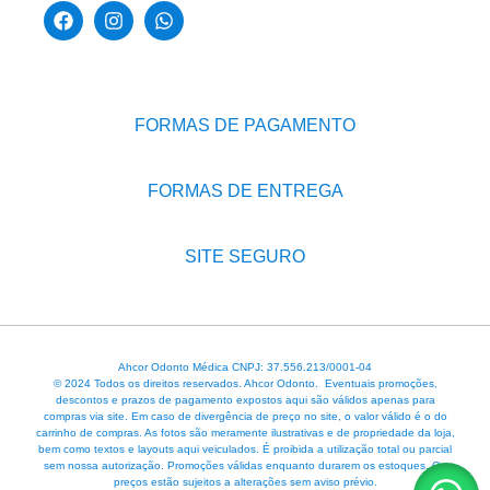
FORMAS DE PAGAMENTO
FORMAS DE ENTREGA
SITE SEGURO
Ahcor Odonto Médica CNPJ: 37.556.213/0001-04
© 2024 Todos os direitos reservados. Ahcor Odonto. Eventuais promoções,
descontos e prazos de pagamento expostos aqui são válidos apenas para
compras via site. Em caso de divergência de preço no site, o valor válido é o do
carrinho de compras. As fotos são meramente ilustrativas e de propriedade da loja,
bem como textos e layouts aqui veiculados. É proibida a utilização total ou parcial
sem nossa autorização. Promoções válidas enquanto durarem os estoques. Os
preços estão sujeitos a alterações sem aviso prévio.