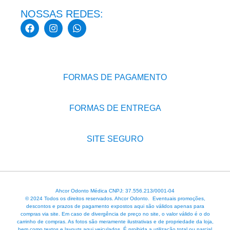
NOSSAS REDES:
FORMAS DE PAGAMENTO
FORMAS DE ENTREGA
SITE SEGURO
Ahcor Odonto Médica CNPJ: 37.556.213/0001-04
© 2024 Todos os direitos reservados. Ahcor Odonto. Eventuais promoções,
descontos e prazos de pagamento expostos aqui são válidos apenas para
compras via site. Em caso de divergência de preço no site, o valor válido é o do
carrinho de compras. As fotos são meramente ilustrativas e de propriedade da loja,
bem como textos e layouts aqui veiculados. É proibida a utilização total ou parcial