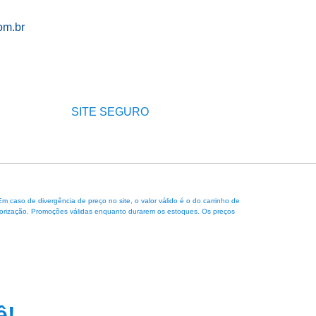
om.br
SITE SEGURO
caso de divergência de preço no site, o valor válido é o do carrinho de
 autorização. Promoções válidas enquanto durarem os estoques. Os preços
ê!