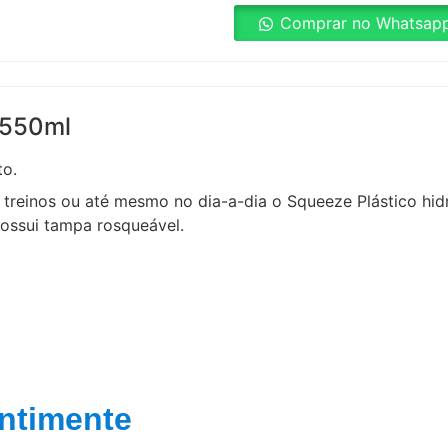
Comprar no Whatsap
 550ml
to.
s treinos ou até mesmo no dia-a-dia o Squeeze Plástico hi
 possui tampa rosqueável.
ntimente