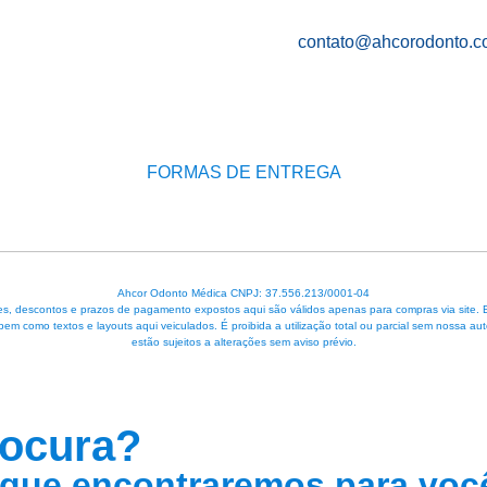
contato@ahcorodonto.c
FORMAS DE ENTREGA
Ahcor Odonto Médica CNPJ: 37.556.213/0001-04
, descontos e prazos de pagamento expostos aqui são válidos apenas para compras via site. Em 
 bem como textos e layouts aqui veiculados. É proibida a utilização total ou parcial sem nossa
estão sujeitos a alterações sem aviso prévio.
rocura?
que encontraremos para voc