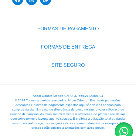
FORMAS DE PAGAMENTO
FORMAS DE ENTREGA
SITE SEGURO
Ahcor Odonto Médica CNPJ: 37.556.213/0001-04
© 2024 Todos os direitos reservados. Ahcor Odonto. Eventuais promoções,
descontos e prazos de pagamento expostos aqui são válidos apenas para
compras via site. Em caso de divergência de preço no site, o valor válido é o do
carrinho de compras. As fotos são meramente ilustrativas e de propriedade da loja,
bem como textos e layouts aqui veiculados. É proibida a utilização total ou parcial
sem nossa autorização. Promoções válidas enquanto durarem os estoques. Os
preços estão sujeitos a alterações sem aviso prévio.