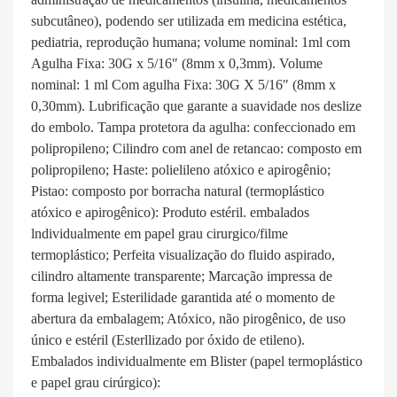
subcutâneo), podendo ser utilizada em medicina estética,
pediatria, reprodução humana; volume nominal: 1ml com
Agulha Fixa: 30G x 5/16″ (8mm x 0,3mm). Volume
nominal: 1 ml Com agulha Fixa: 30G X 5/16″ (8mm x
0,30mm). Lubrificação que garante a suavidade nos deslize
do embolo. Tampa protetora da agulha: confeccionado em
polipropileno; Cilindro com anel de retancao: composto em
polipropileno; Haste: polielileno atóxico e apirogênio;
Pistao: composto por borracha natural (termoplástico
atóxico e apirogênico): Produto estéril. embalados
lndividualmente em papel grau cirurgico/filme
termoplástico; Perfeita visualização do fluido aspirado,
cilindro altamente transparente; Marcação impressa de
forma legivel; Esterilidade garantida até o momento de
abertura da embalagem; Atóxico, não pirogênico, de uso
único e estéril (Esterllizado por óxido de etileno).
Embalados individualmente em Blister (papel termoplástico
e papel grau cirúrgico):