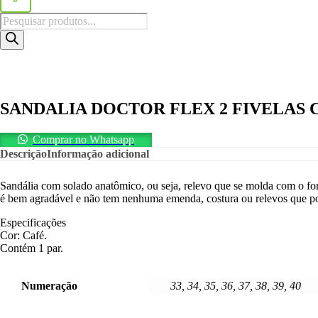
Pesquisar
produtos
SANDALIA DOCTOR FLEX 2 FIVELAS 
Comprar no Whatsapp
Descrição
Informação adicional
Sandália com solado anatômico, ou seja, relevo que se molda com o for
é bem agradável e não tem nenhuma emenda, costura ou relevos que pos
Especificações
Cor: Café.
Contém 1 par.
Numeração
33, 34, 35, 36, 37, 38, 39, 40