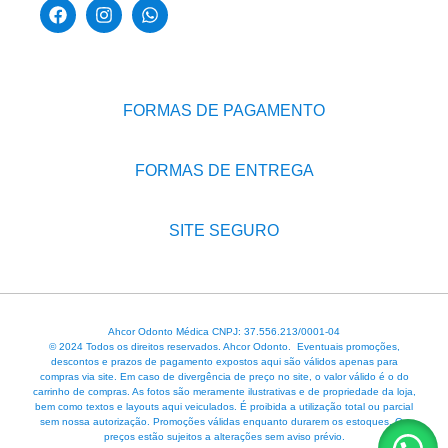
FORMAS DE PAGAMENTO
FORMAS DE ENTREGA
SITE SEGURO
Ahcor Odonto Médica CNPJ: 37.556.213/0001-04
© 2024 Todos os direitos reservados. Ahcor Odonto. Eventuais promoções,
descontos e prazos de pagamento expostos aqui são válidos apenas para
compras via site. Em caso de divergência de preço no site, o valor válido é o do
carrinho de compras. As fotos são meramente ilustrativas e de propriedade da loja,
bem como textos e layouts aqui veiculados. É proibida a utilização total ou parcial
sem nossa autorização. Promoções válidas enquanto durarem os estoques. Os
preços estão sujeitos a alterações sem aviso prévio.