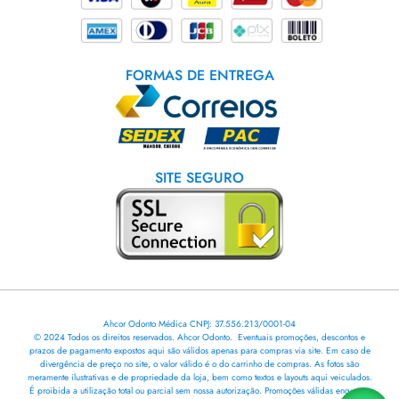
FORMAS DE ENTREGA
SITE SEGURO
Ahcor Odonto Médica CNPJ: 37.556.213/0001-04
© 2024 Todos os direitos reservados. Ahcor Odonto. Eventuais promoções, descontos e
prazos de pagamento expostos aqui são válidos apenas para compras via site. Em caso de
divergência de preço no site, o valor válido é o do carrinho de compras. As fotos são
meramente ilustrativas e de propriedade da loja, bem como textos e layouts aqui veiculados.
É proibida a utilização total ou parcial sem nossa autorização. Promoções válidas enquanto