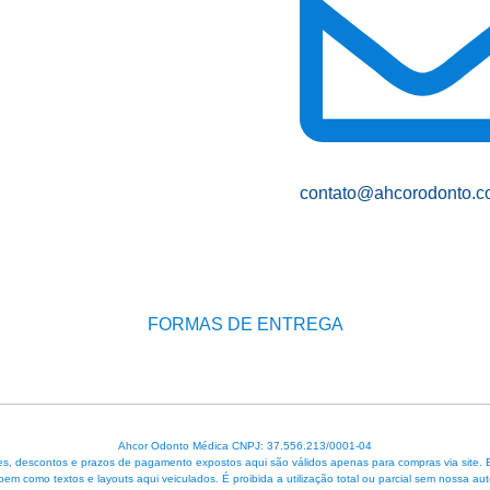
contato@ahcorodonto.c
FORMAS DE ENTREGA
Ahcor Odonto Médica CNPJ: 37.556.213/0001-04
, descontos e prazos de pagamento expostos aqui são válidos apenas para compras via site. Em 
 bem como textos e layouts aqui veiculados. É proibida a utilização total ou parcial sem nossa