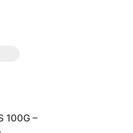
 100G –
A