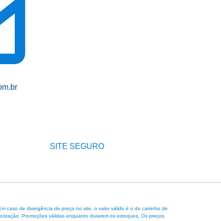
om.br
SITE SEGURO
caso de divergência de preço no site, o valor válido é o do carrinho de
 autorização. Promoções válidas enquanto durarem os estoques. Os preços