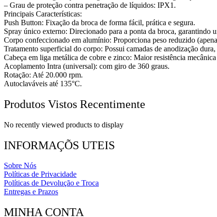
– Grau de proteção contra penetração de líquidos: IPX1.
Principais Características:
Push Button: Fixação da broca de forma fácil, prática e segura.
Spray único externo: Direcionado para a ponta da broca, garantindo um
Corpo confeccionado em alumínio: Proporciona peso reduzido (apena
Tratamento superficial do corpo: Possui camadas de anodização dura, 
Cabeça em liga metálica de cobre e zinco: Maior resistência mecânica
Acoplamento Intra (universal): com giro de 360 graus.
Rotação: Até 20.000 rpm.
Autoclaváveis até 135°C.
Produtos Vistos Recentimente
No recently viewed products to display
INFORMAÇÕS UTEIS
Sobre Nós
Políticas de Privacidade
Políticas de Devolução e Troca
Entregas e Prazos
MINHA CONTA