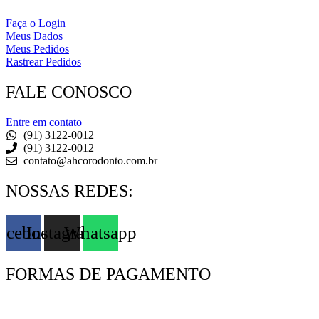
Faça o Login
Meus Dados
Meus Pedidos
Rastrear Pedidos
FALE CONOSCO
Entre em contato
(91) 3122-0012
(91) 3122-0012
contato@ahcorodonto.com.br
NOSSAS REDES:
acebook
Instagram
Whatsapp
FORMAS DE PAGAMENTO