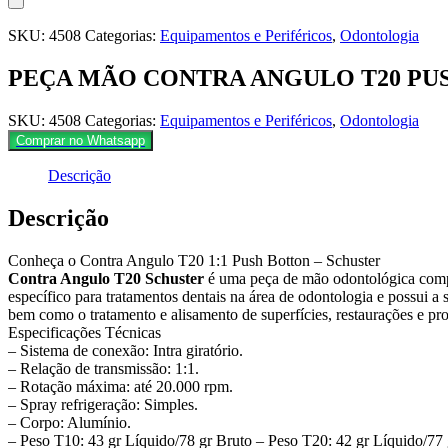
SKU:
4508
Categorias:
Equipamentos e Periféricos
,
Odontologia
PEÇA MÃO CONTRA ANGULO T20 PUS
SKU:
4508
Categorias:
Equipamentos e Periféricos
,
Odontologia
Comprar no Whatsapp
Descrição
Descrição
Conheça o Contra Angulo T20 1:1 Push Botton – Schuster
Contra Angulo T20 Schuster
é uma peça de mão odontológica compos
específico para tratamentos dentais na área de odontologia e possui a s
bem como o tratamento e alisamento de superfícies, restaurações e prof
Especificações Técnicas
– Sistema de conexão: Intra giratório.
– Relação de transmissão: 1:1.
– Rotação máxima: até 20.000 rpm.
– Spray refrigeração: Simples.
– Corpo: Alumínio.
– Peso T10: 43 gr Líquido/78 gr Bruto – Peso T20: 42 gr Líquido/77 