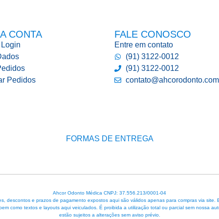
A CONTA
FALE CONOSCO
 Login
Entre em contato
Dados
(91) 3122-0012
edidos
(91) 3122-0012
ar Pedidos
contato@ahcorodonto.com
FORMAS DE ENTREGA
Ahcor Odonto Médica CNPJ: 37.556.213/0001-04
, descontos e prazos de pagamento expostos aqui são válidos apenas para compras via site. Em 
 bem como textos e layouts aqui veiculados. É proibida a utilização total ou parcial sem nossa
estão sujeitos a alterações sem aviso prévio.