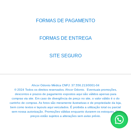
FORMAS DE PAGAMENTO
FORMAS DE ENTREGA
SITE SEGURO
Ahcor Odonto Médica CNPJ: 37.556.213/0001-04
© 2024 Todos os direitos reservados. Ahcor Odonto. Eventuais promoções,
descontos e prazos de pagamento expostos aqui são válidos apenas para
compras via site. Em caso de divergência de preço no site, o valor válido é o do
carrinho de compras. As fotos são meramente ilustrativas e de propriedade da loja,
bem como textos e layouts aqui veiculados. É proibida a utilização total ou parcial
sem nossa autorização. Promoções válidas enquanto durarem os estoques. Os
preços estão sujeitos a alterações sem aviso prévio.