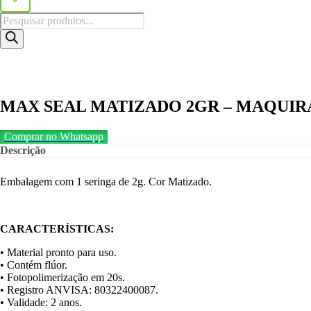
Pesquisar
produtos
MAX SEAL MATIZADO 2GR – MAQUIR
Comprar no Whatsapp
Descrição
Embalagem com 1 seringa de 2g. Cor Matizado.
CARACTERÍSTICAS:
• Material pronto para uso.
• Contém flúor.
• Fotopolimerização em 20s.
• Registro ANVISA: 80322400087.
• Validade: 2 anos.