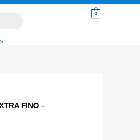
0
S
XTRA FINO –