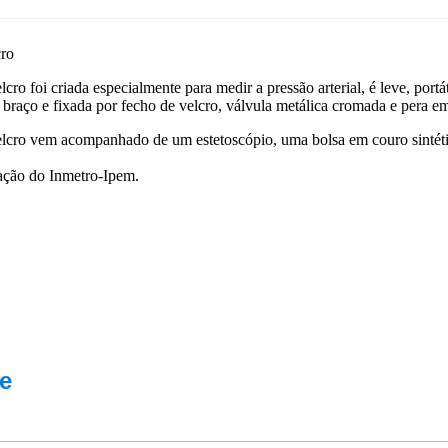
cro
ro foi criada especialmente para medir a pressão arterial, é leve, port
 braço e fixada por fecho de velcro, válvula metálica cromada e pera em
lcro vem acompanhado de um estetoscópio, uma bolsa em couro sintéti
vação do Inmetro-Ipem.
e