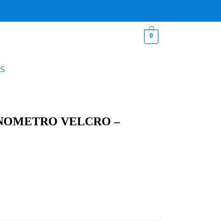
0
S
NOMETRO VELCRO –