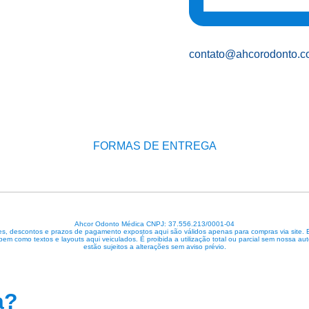
contato@ahcorodonto.c
FORMAS DE ENTREGA
Ahcor Odonto Médica CNPJ: 37.556.213/0001-04
, descontos e prazos de pagamento expostos aqui são válidos apenas para compras via site. Em 
 bem como textos e layouts aqui veiculados. É proibida a utilização total ou parcial sem nossa
estão sujeitos a alterações sem aviso prévio.
a?