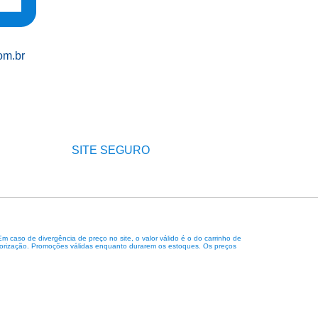
om.br
SITE SEGURO
caso de divergência de preço no site, o valor válido é o do carrinho de
 autorização. Promoções válidas enquanto durarem os estoques. Os preços