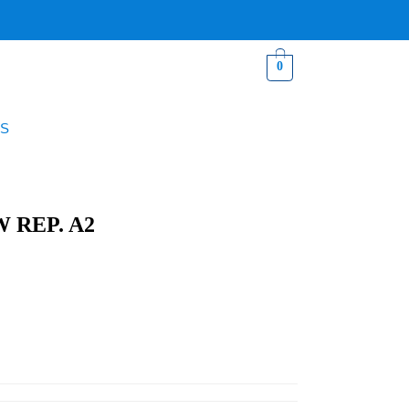
0
S
 REP. A2