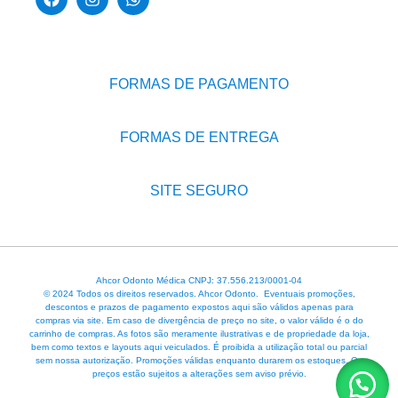
FORMAS DE PAGAMENTO
FORMAS DE ENTREGA
SITE SEGURO
Ahcor Odonto Médica CNPJ: 37.556.213/0001-04
© 2024 Todos os direitos reservados. Ahcor Odonto. Eventuais promoções,
descontos e prazos de pagamento expostos aqui são válidos apenas para
compras via site. Em caso de divergência de preço no site, o valor válido é o do
carrinho de compras. As fotos são meramente ilustrativas e de propriedade da loja,
bem como textos e layouts aqui veiculados. É proibida a utilização total ou parcial
sem nossa autorização. Promoções válidas enquanto durarem os estoques. Os
preços estão sujeitos a alterações sem aviso prévio.