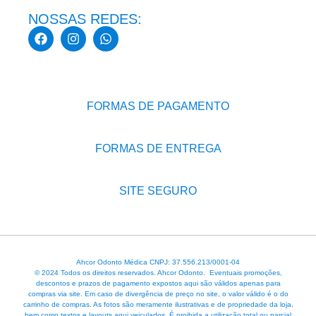
NOSSAS REDES:
FORMAS DE PAGAMENTO
FORMAS DE ENTREGA
SITE SEGURO
Ahcor Odonto Médica CNPJ: 37.556.213/0001-04
© 2024 Todos os direitos reservados. Ahcor Odonto. Eventuais promoções,
descontos e prazos de pagamento expostos aqui são válidos apenas para
compras via site. Em caso de divergência de preço no site, o valor válido é o do
carrinho de compras. As fotos são meramente ilustrativas e de propriedade da loja,
bem como textos e layouts aqui veiculados. É proibida a utilização total ou parcial