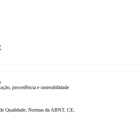
C
s
cação, procedência e rastreabilidade
s de Qualidade, Normas da ABNT, CE.