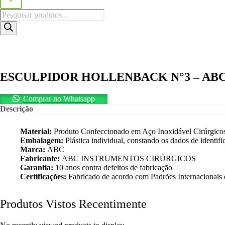
Pesquisar
produtos
ESCULPIDOR HOLLENBACK N°3 – AB
Comprar no Whatsapp
Descrição
Material:
Produto Confeccionado em Aço Inoxidável Cirúrgico
Embalagem:
Plástica individual, constando os dados de identifi
Marca:
ABC
Fabricante:
ABC INSTRUMENTOS CIRÚRGICOS
Garantia:
10 anos contra defeitos de fabricação
Certificações:
Fabricado de acordo com Padrões Internacionai
Produtos Vistos Recentimente