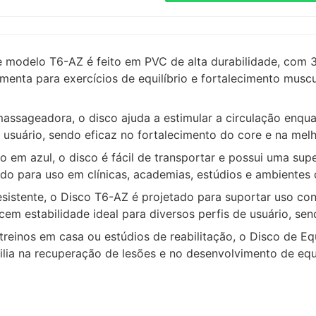
e modelo T6-AZ é feito em PVC de alta durabilidade, com
menta para exercícios de equilíbrio e fortalecimento muscul
ssageadora, o disco ajuda a estimular a circulação enquan
 usuário, sendo eficaz no fortalecimento do core e na me
m azul, o disco é fácil de transportar e possui uma super
do para uso em clínicas, academias, estúdios e ambientes
stente, o Disco T6-AZ é projetado para suportar uso cons
cem estabilidade ideal para diversos perfis de usuário, se
, treinos em casa ou estúdios de reabilitação, o Disco de Equ
uxilia na recuperação de lesões e no desenvolvimento de equi