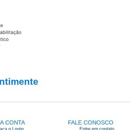
te
abilitação
tico
r
ntimente
A CONTA
FALE CONOSCO
aça o Login
Entre em contato