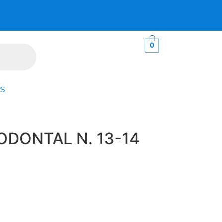
0
S
ODONTAL N. 13-14