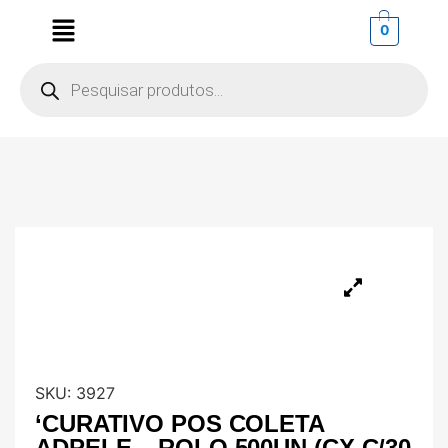
0
SKU:
3927
‘CURATIVO POS COLETA
ADPELE – ROLO 500UN (CX C/30