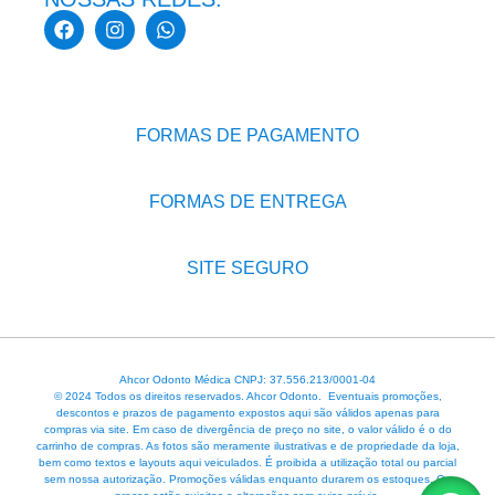
FORMAS DE PAGAMENTO
FORMAS DE ENTREGA
SITE SEGURO
Ahcor Odonto Médica CNPJ: 37.556.213/0001-04
© 2024 Todos os direitos reservados. Ahcor Odonto. Eventuais promoções,
descontos e prazos de pagamento expostos aqui são válidos apenas para
compras via site. Em caso de divergência de preço no site, o valor válido é o do
carrinho de compras. As fotos são meramente ilustrativas e de propriedade da loja,
bem como textos e layouts aqui veiculados. É proibida a utilização total ou parcial
sem nossa autorização. Promoções válidas enquanto durarem os estoques. Os