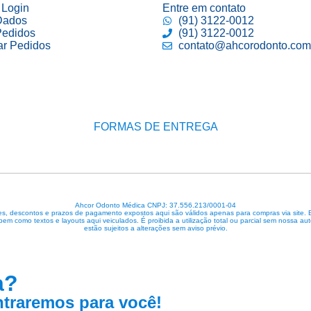
 Login
Entre em contato
Dados
(91) 3122-0012
edidos
(91) 3122-0012
ar Pedidos
contato@ahcorodonto.com
FORMAS DE ENTREGA
Ahcor Odonto Médica CNPJ: 37.556.213/0001-04
, descontos e prazos de pagamento expostos aqui são válidos apenas para compras via site. Em 
 bem como textos e layouts aqui veiculados. É proibida a utilização total ou parcial sem nossa
estão sujeitos a alterações sem aviso prévio.
a?
traremos para você!