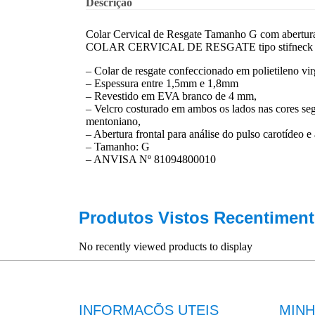
Descrição
Colar Cervical de Resgate Tamanho G com abertura f
COLAR CERVICAL DE RESGATE tipo stifneck
– Colar de resgate confeccionado em polietileno vi
– Espessura entre 1,5mm e 1,8mm
– Revestido em EVA branco de 4 mm,
– Velcro costurado em ambos os lados nas cores se
mentoniano,
– Abertura frontal para análise do pulso carotídeo e
– Tamanho: G
– ANVISA Nº 81094800010
Produtos Vistos Recentiment
No recently viewed products to display
INFORMAÇÕS UTEIS
MINH