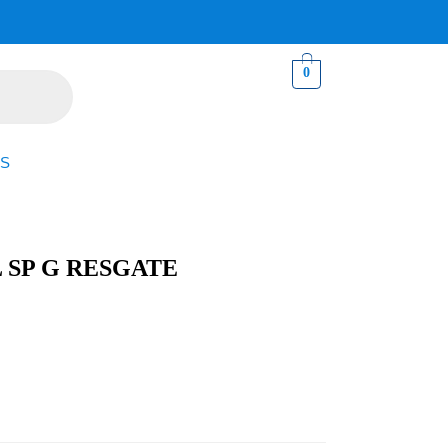
0
S
 SP G RESGATE