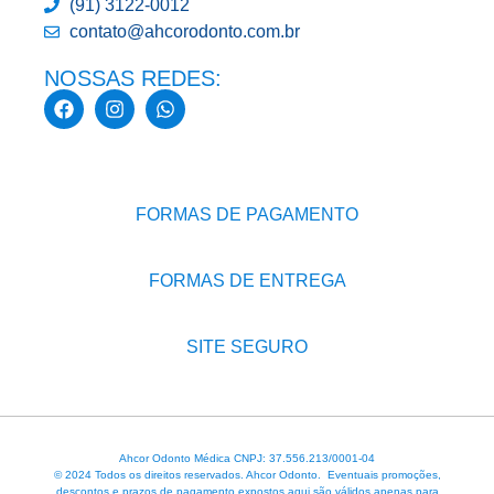
(91) 3122-0012
contato@ahcorodonto.com.br
NOSSAS REDES:
FORMAS DE PAGAMENTO
FORMAS DE ENTREGA
SITE SEGURO
Ahcor Odonto Médica CNPJ: 37.556.213/0001-04
© 2024 Todos os direitos reservados. Ahcor Odonto. Eventuais promoções,
descontos e prazos de pagamento expostos aqui são válidos apenas para