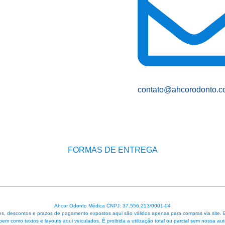
contato@ahcorodonto.c
FORMAS DE ENTREGA
Ahcor Odonto Médica CNPJ: 37.556.213/0001-04
, descontos e prazos de pagamento expostos aqui são válidos apenas para compras via site. Em 
 bem como textos e layouts aqui veiculados. É proibida a utilização total ou parcial sem nossa