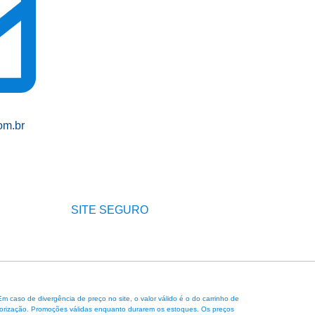
om.br
SITE SEGURO
caso de divergência de preço no site, o valor válido é o do carrinho de
 autorização. Promoções válidas enquanto durarem os estoques. Os preços