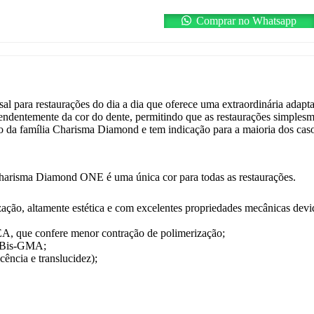
Comprar no Whatsapp
l para restaurações do dia a dia que oferece uma extraordinária adap
pendentemente da cor do dente, permitindo que as restaurações simples
ro da família Charisma Diamond e tem indicação para a maioria dos caso
 Charisma Diamond ONE é uma única cor para todas as restaurações.
zação, altamente estética e com excelentes propriedades mecânicas dev
que confere menor contração de polimerização;
e Bis-GMA;
cência e translucidez);