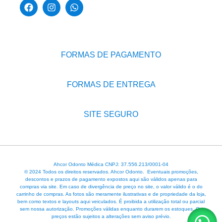
FORMAS DE PAGAMENTO
FORMAS DE ENTREGA
SITE SEGURO
Ahcor Odonto Médica CNPJ: 37.556.213/0001-04
© 2024 Todos os direitos reservados. Ahcor Odonto. Eventuais promoções,
descontos e prazos de pagamento expostos aqui são válidos apenas para
compras via site. Em caso de divergência de preço no site, o valor válido é o do
carrinho de compras. As fotos são meramente ilustrativas e de propriedade da loja,
bem como textos e layouts aqui veiculados. É proibida a utilização total ou parcial
sem nossa autorização. Promoções válidas enquanto durarem os estoques. Os
preços estão sujeitos a alterações sem aviso prévio.