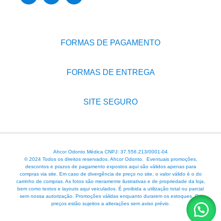
FORMAS DE PAGAMENTO
FORMAS DE ENTREGA
SITE SEGURO
Ahcor Odonto Médica CNPJ: 37.556.213/0001-04
© 2024 Todos os direitos reservados. Ahcor Odonto. Eventuais promoções,
descontos e prazos de pagamento expostos aqui são válidos apenas para
compras via site. Em caso de divergência de preço no site, o valor válido é o do
carrinho de compras. As fotos são meramente ilustrativas e de propriedade da loja,
bem como textos e layouts aqui veiculados. É proibida a utilização total ou parcial
sem nossa autorização. Promoções válidas enquanto durarem os estoques. Os
preços estão sujeitos a alterações sem aviso prévio.