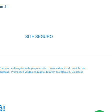
om.br
SITE SEGURO
caso de divergência de preço no site, o valor válido é o do carrinho de
 autorização. Promoções válidas enquanto durarem os estoques. Os preços
ê!