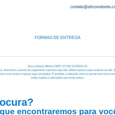
contato@ahcorodonto.c
FORMAS DE ENTREGA
Ahcor Odonto Médica CNPJ: 37.556.213/0001-04
, descontos e prazos de pagamento expostos aqui são válidos apenas para compras via site. Em 
 bem como textos e layouts aqui veiculados. É proibida a utilização total ou parcial sem nossa
estão sujeitos a alterações sem aviso prévio.
rocura?
que encontraremos para voc