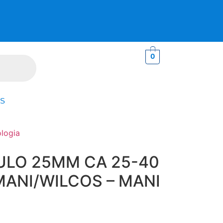
0
S
logia
ULO 25MM CA 25-40
MANI/WILCOS – MANI