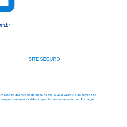
om.br
SITE SEGURO
caso de divergência de preço no site, o valor válido é o do carrinho de
 autorização. Promoções válidas enquanto durarem os estoques. Os preços