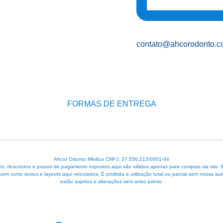
contato@ahcorodonto.c
FORMAS DE ENTREGA
Ahcor Odonto Médica CNPJ: 37.556.213/0001-04
, descontos e prazos de pagamento expostos aqui são válidos apenas para compras via site. Em 
 bem como textos e layouts aqui veiculados. É proibida a utilização total ou parcial sem nossa
estão sujeitos a alterações sem aviso prévio.