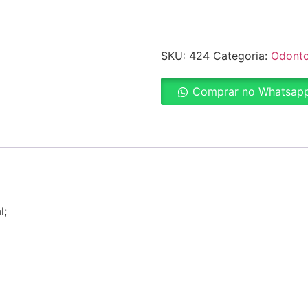
SKU:
424
Categoria:
Odonto
Comprar no Whatsap
l;