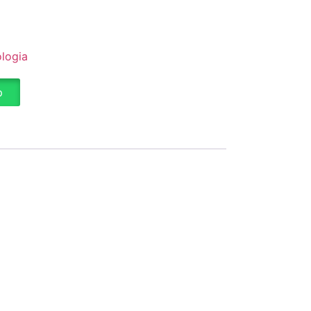
logia
p