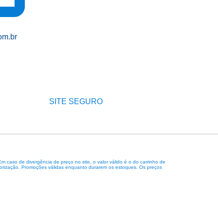
om.br
SITE SEGURO
caso de divergência de preço no site, o valor válido é o do carrinho de
 autorização. Promoções válidas enquanto durarem os estoques. Os preços