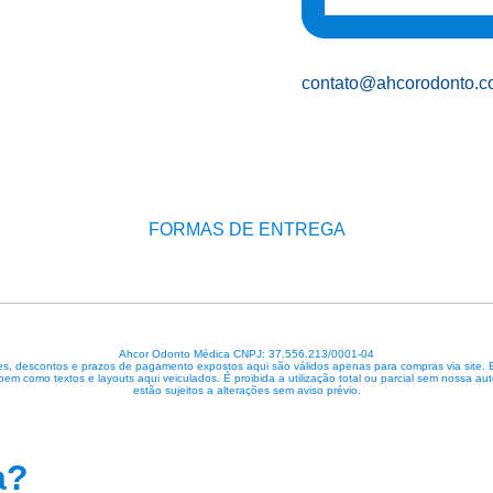
contato@ahcorodonto.c
FORMAS DE ENTREGA
Ahcor Odonto Médica CNPJ: 37.556.213/0001-04
, descontos e prazos de pagamento expostos aqui são válidos apenas para compras via site. Em 
 bem como textos e layouts aqui veiculados. É proibida a utilização total ou parcial sem nossa
estão sujeitos a alterações sem aviso prévio.
a?