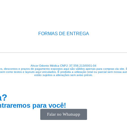
FORMAS DE ENTREGA
Ahcor Odonto Médica CNPJ: 37.556.213/0001-04
, descontos e prazos de pagamento expostos aqui são válidos apenas para compras via site. Em 
 bem como textos e layouts aqui veiculados. É proibida a utilização total ou parcial sem nossa
estão sujeitos a alterações sem aviso prévio.
a?
traremos para você!
Falar no Whatsapp