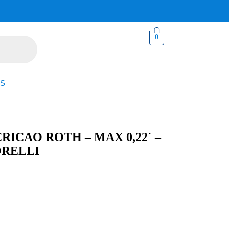
0
S
ICAO ROTH – MAX 0,22´ –
ORELLI