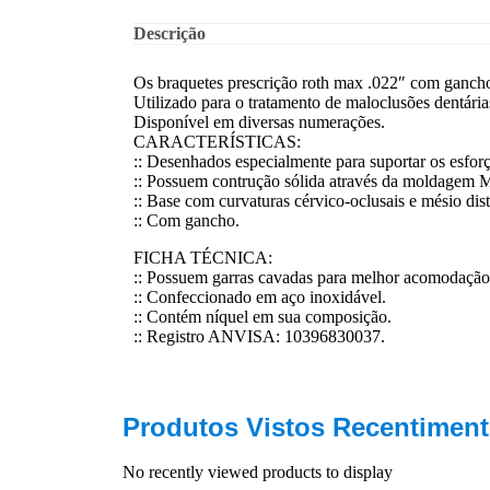
Descrição
Os braquetes prescrição roth max .022″ com gancho 
Utilizado para o tratamento de maloclusões dentária
Disponível em diversas numerações.
CARACTERÍSTICAS:
:: Desenhados especialmente para suportar os esforç
:: Possuem contrução sólida através da moldagem 
:: Base com curvaturas cérvico-oclusais e mésio d
:: Com gancho.
FICHA TÉCNICA:
:: Possuem garras cavadas para melhor acomodação 
:: Confeccionado em aço inoxidável.
:: Contém níquel em sua composição.
:: Registro ANVISA: 10396830037.
Produtos Vistos Recentiment
No recently viewed products to display