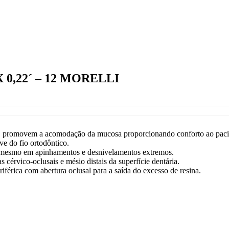
,22´ – 12 MORELLI
a, promovem a acomodação da mucosa proporcionando conforto ao paci
ve do fio ortodôntico.
s mesmo em apinhamentos e desnivelamentos extremos.
cérvico-oclusais e mésio distais da superfície dentária.
férica com abertura oclusal para a saída do excesso de resina.