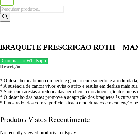
Pesquisar
produtos
BRAQUETE PRESCRICAO ROTH – MAX 0
Comprar no Whatsapp
Descrição
* O desenho anatômico do perfil e gancho com superfície arredondad
* A ausência de cantos vivos evita o atrito e resulta em deslize mais sua
* Slots com arestas arredondadas permitem a movimentação dos arco
* O desenho das bases promove a adaptação dos bráquetes às curvaturas 
* Pinos redondos com superfície jateada emoldurados em contenção peri
Produtos Vistos Recentimente
No recently viewed products to display