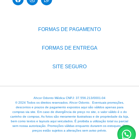
FORMAS DE PAGAMENTO
FORMAS DE ENTREGA
SITE SEGURO
Ahcor Odonto Médica CNPJ: 37.556.213/0001-04
© 2024 Todos os direitos reservados. Ahcor Odonto. Eventuais promoções,
descontos e prazos de pagamento expostos aqui são válidos apenas para
compras via site. Em caso de divergência de preço no site, o valor válido é o do
carrinho de compras. As fotos são meramente ilustrativas e de propriedade da loja,
bem como textos e layouts aqui veiculados. É proibida a utilização total ou parcial
sem nossa autorização. Promoções válidas enquanto durarem os estoques. Os
preços estão sujeitos a alterações sem aviso prévio.