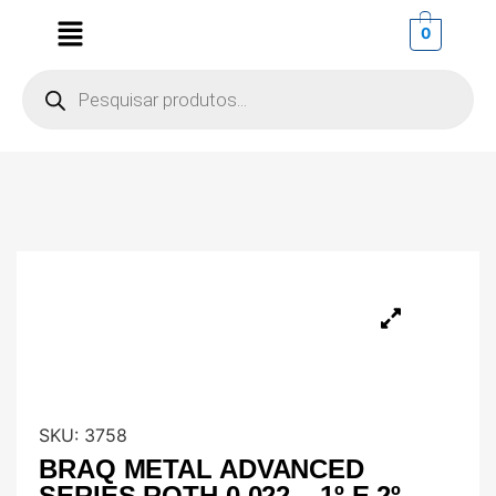
0
SKU:
3758
BRAQ METAL ADVANCED
SERIES ROTH 0,022 – 1º E 2º