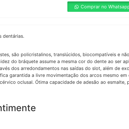
Comprar no Whatsap
 dentárias.
es, são policristalinos, translúcidos, biocompatíveis e n
cidez do bráquete assume a mesma cor do dente ao ser ap
través dos arredondamentos nas saídas do slot, além de ex
, fica garantida a livre movimentação dos arcos mesmo em
érvico oclusal. Ótima capacidade de adesão ao esmalte, po
ntimente