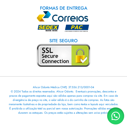
FORMAS DE ENTREGA
SITE SEGURO
Ahcor Odonto Médica CNPJ: 37.556.213/0001-04
© 2024 Todos os direitos reservados. Ahcor Odonto. Eventuais promoções, descontos e
prazos de pagamento expostos aqui são válidos apenas para compras via site. Em caso de
divergência de preço no site, o valor válido é o do carrinho de compras. As fotos são
meramente ilustrativas e de propriedade da loja, bem como textos e layouts aqui veiculados.
É proibida a utilização total ou parcial sem nossa autorização. Promoções válidas enquanto
durarem os estoques. Os preços estão sujeitos a alterações sem aviso prévio.