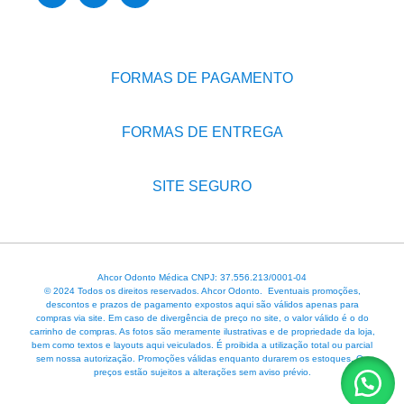
FORMAS DE PAGAMENTO
FORMAS DE ENTREGA
SITE SEGURO
Ahcor Odonto Médica CNPJ: 37.556.213/0001-04
© 2024 Todos os direitos reservados. Ahcor Odonto. Eventuais promoções,
descontos e prazos de pagamento expostos aqui são válidos apenas para
compras via site. Em caso de divergência de preço no site, o valor válido é o do
carrinho de compras. As fotos são meramente ilustrativas e de propriedade da loja,
bem como textos e layouts aqui veiculados. É proibida a utilização total ou parcial
sem nossa autorização. Promoções válidas enquanto durarem os estoques. Os
preços estão sujeitos a alterações sem aviso prévio.