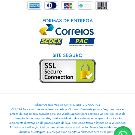
FORMAS DE ENTREGA
SITE SEGURO
Ahcor Odonto Médica CNPJ: 37.556.213/0001-04
© 2024 Todos os direitos reservados. Ahcor Odonto. Eventuais promoções, descontos e
prazos de pagamento expostos aqui são válidos apenas para compras via site. Em caso de
divergência de preço no site, o valor válido é o do carrinho de compras. As fotos são
meramente ilustrativas e de propriedade da loja, bem como textos e layouts aqui veiculados.
É proibida a utilização total ou parcial sem nossa autorização. Promoções válidas enquanto
durarem os estoques. Os preços estão sujeitos a alterações sem aviso prévio.