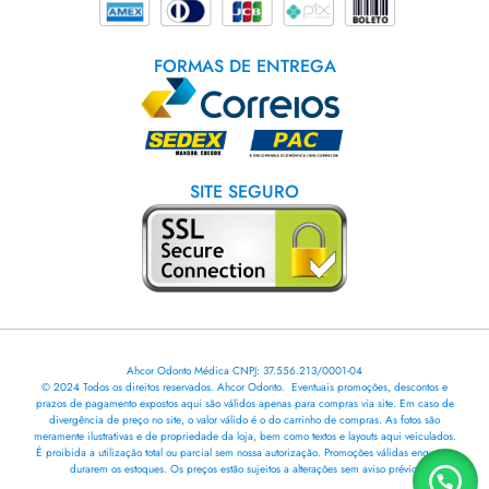
FORMAS DE ENTREGA
SITE SEGURO
Ahcor Odonto Médica CNPJ: 37.556.213/0001-04
© 2024 Todos os direitos reservados. Ahcor Odonto. Eventuais promoções, descontos e
prazos de pagamento expostos aqui são válidos apenas para compras via site. Em caso de
divergência de preço no site, o valor válido é o do carrinho de compras. As fotos são
meramente ilustrativas e de propriedade da loja, bem como textos e layouts aqui veiculados.
É proibida a utilização total ou parcial sem nossa autorização. Promoções válidas enquanto
durarem os estoques. Os preços estão sujeitos a alterações sem aviso prévio.