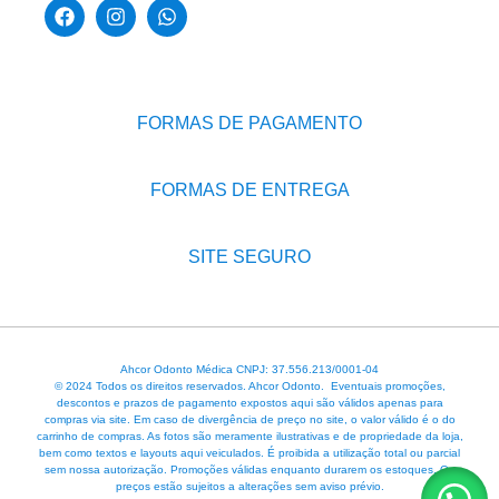
FORMAS DE PAGAMENTO
FORMAS DE ENTREGA
SITE SEGURO
Ahcor Odonto Médica CNPJ: 37.556.213/0001-04
© 2024 Todos os direitos reservados. Ahcor Odonto. Eventuais promoções,
descontos e prazos de pagamento expostos aqui são válidos apenas para
compras via site. Em caso de divergência de preço no site, o valor válido é o do
carrinho de compras. As fotos são meramente ilustrativas e de propriedade da loja,
bem como textos e layouts aqui veiculados. É proibida a utilização total ou parcial
sem nossa autorização. Promoções válidas enquanto durarem os estoques. Os
preços estão sujeitos a alterações sem aviso prévio.