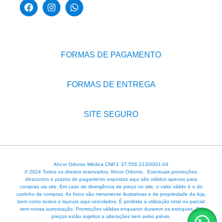
FORMAS DE PAGAMENTO
FORMAS DE ENTREGA
SITE SEGURO
Ahcor Odonto Médica CNPJ: 37.556.213/0001-04
© 2024 Todos os direitos reservados. Ahcor Odonto. Eventuais promoções,
descontos e prazos de pagamento expostos aqui são válidos apenas para
compras via site. Em caso de divergência de preço no site, o valor válido é o do
carrinho de compras. As fotos são meramente ilustrativas e de propriedade da loja,
bem como textos e layouts aqui veiculados. É proibida a utilização total ou parcial
sem nossa autorização. Promoções válidas enquanto durarem os estoques. Os
preços estão sujeitos a alterações sem aviso prévio.