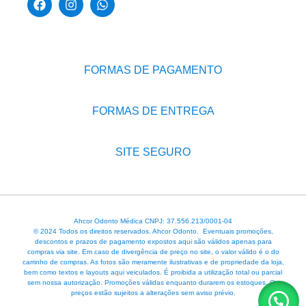
FORMAS DE PAGAMENTO
FORMAS DE ENTREGA
SITE SEGURO
Ahcor Odonto Médica CNPJ: 37.556.213/0001-04
© 2024 Todos os direitos reservados. Ahcor Odonto. Eventuais promoções,
descontos e prazos de pagamento expostos aqui são válidos apenas para
compras via site. Em caso de divergência de preço no site, o valor válido é o do
carrinho de compras. As fotos são meramente ilustrativas e de propriedade da loja,
bem como textos e layouts aqui veiculados. É proibida a utilização total ou parcial
sem nossa autorização. Promoções válidas enquanto durarem os estoques. Os
preços estão sujeitos a alterações sem aviso prévio.